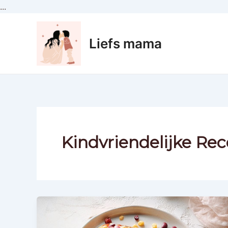
Ga
...
naar
de
Liefs mama
inhoud
Kindvriendelijke Re