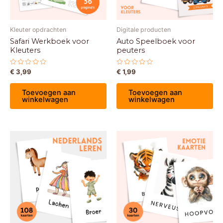
Kleuter opdrachten
Digitale producten
Safari Werkboek voor
Auto Speelboek voor
Kleuters
peuters
Gewaardeerd
Gewaardeerd
€
3,99
€
1,99
0
0
uit
uit
5
5
Toevoegen aan
Toevoegen aan
winkelwagen
winkelwagen