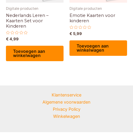
Digitale producten
Digitale producten
Nederlands Leren –
Emotie Kaarten voor
Kaarten Set voor
kinderen
Kinderen
Gewaardeerd
€
5,99
0
Gewaardeerd
€
4,99
uit
0
5
Toevoegen aan
uit
5
winkelwagen
Toevoegen aan
winkelwagen
Klantenservice
Algemene voorwaarden
Privacy Policy
Winkelwagen