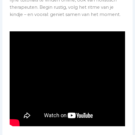
fijne tutorials te vinden online, ook van holistisch
therapeuten. Begin rustig, volg het ritme van je
kindje – en vooral: geniet samen van het moment.