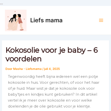
Ga
...
Bericht
naar
Main
navigatie
de
Men
Liefs mama
inhoud
Kokosolie voor je baby – 6
voordelen
Door
Masha - Liefsmama
/
juli 4, 2025
Tegenwoordig heeft bijna iedereen wel een potje
kokosolie in huis. Voor gerechten, of voor het haar
of je huid. Maar wist je dat je kokosolie ook voor
baby’tjes en kindjes kunt gebruiken? In dit artikel
vertel ik je meer over kokosolie en voor welke
doeleinden je de olie gebruikt voor je kleintje.