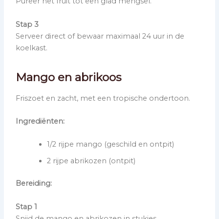
Pureer het fruit tot een glad mengsel.
Stap 3
Serveer direct of bewaar maximaal 24 uur in de
koelkast.
Mango en abrikoos
Friszoet en zacht, met een tropische ondertoon.
Ingrediënten:
1/2 rijpe mango (geschild en ontpit)
2 rijpe abrikozen (ontpit)
Bereiding:
Stap 1
Snijd de mango en abrikozen in stukjes.