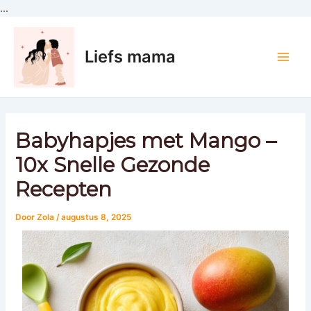
Ga
...
Bericht
naar
Main
navigatie
de
Men
Liefs mama
inhoud
Babyhapjes met Mango –
10x Snelle Gezonde
Recepten
Door
Zola
/
augustus 8, 2025