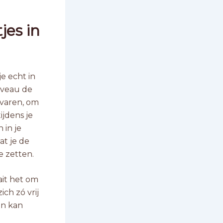
jes in
je echt in
niveau de
 varen, om
ijdens je
 in je
at je de
e zetten.
ait het om
ch zó vrij
en kan