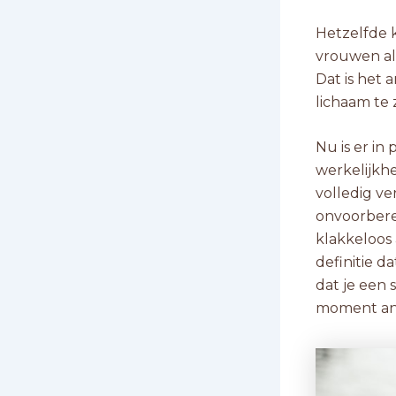
Hetzelfde k
vrouwen al
Dat is het 
lichaam te 
Nu is er in
werkelijkhei
volledig ve
onvoorberei
klakkeloos 
definitie d
dat je een 
moment and