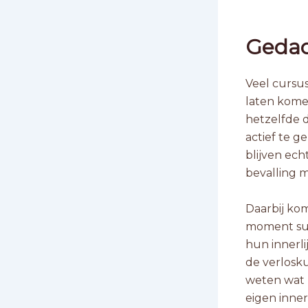
Gedach
Veel cursus
laten komen
hetzelfde d
actief te g
blijven ech
bevalling m
Daarbij kom
moment sup
hun innerli
de verlosk
weten wat 
eigen inner