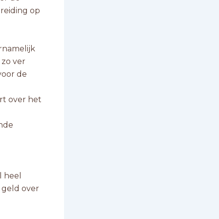
ereiding op
rnamelijk
 zo ver
voor de
rt over het
ende
l heel
n geld over