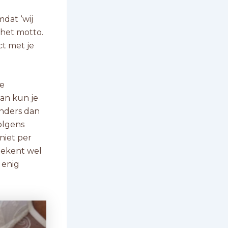
mdat ‘wij
 het motto.
ct met je
de
 dan kun je
anders dan
olgens
niet per
etekent wel
 enig