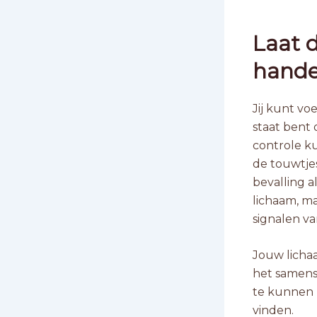
Laat d
hande
Jij kunt voe
staat bent o
controle ku
de touwtjes
bevalling a
lichaam, ma
signalen va
Jouw lichaa
het samensp
te kunnen 
vinden.