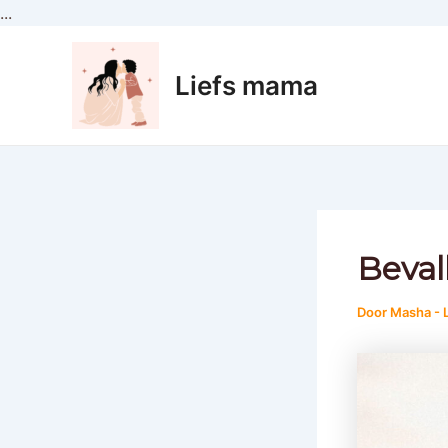
Ga
...
naar
Bericht
de
navigatie
Liefs mama
inhoud
Beval
Door
Masha -