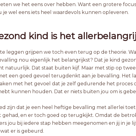
eten we het eens over hebben. Want een grotere focus
u je wel eens iets heel waardevols kunnen opleveren.
zond kind is het allerbelangri
te leggen grijpen we toch even terug op de theorie. Wa
bevalling nou eigenlijk het belangrijkst? Dat je kind gezo
 natuurlijk. Dat staat buiten kijf. Maar met stip op twee
 met een goed gevoel terugdenkt aan je bevalling. Het l
maken met het gevoel dat je zelf gedurende het proces 
hebt kunnen houden. Dat er niets buiten jou om is gebe
d zijn dat je een heel heftige bevalling met allerlei toe
t gehad, en er toch goed op terugkijkt. Omdat de betr
rs jou bij iedere stap hebben meegenomen en jij in je lij
 wat er is gebeurd.