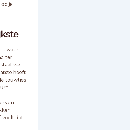
 op je
jkste
nt wat is
nd ter
 staat wel
aatste heeft
de touwtjes
urd.
ters en
okken
f voelt dat