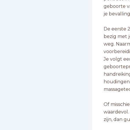
geboorte va
je bevallin
De eerste 2
bezig met je
weg. Naarm
voorbereidi
Je volgt ee
geboortepro
handreiking
houdingen d
massagete
Of misschie
waardevol. 
zijn, dan g