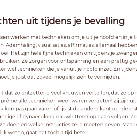
ten uit tijdens je bevalling
sen werken met technieken om je uit je hoofd en in je l
. Ademhaling, visualisaties, affirmaties, allemaal hebbe
oel. Het zijn hele fijne technieken om tijdens je zwang
ebruiken. Ze zorgen voor ontspanning en een prettig ge
ter wel technieken die je vanuit je hoofd inzet. En tijdens
oet je juist dat zoveel mogelijk zien te vermijden.
t dat zo ontzettend veel vrouwen vertellen, dat ze op 
rême alle technieken weer waren vergeten! Zij zijn uite
jk kompas gaan varen of -juist de andere kant op- de ins
undige of gynaecoloog nauwlettend op gaan volgen. Zeke
ze doen en welke instructies ze je moeten geven. Maar 
lijk weten, gaat het toch altijd beter.