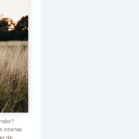
onder?
t intense
er de