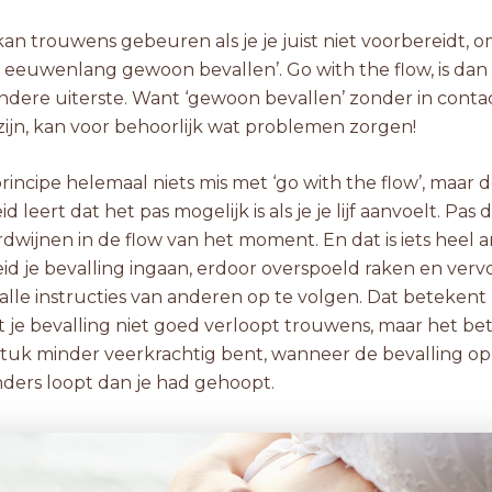
an trouwens gebeuren als je je juist niet voorbereidt, o
 eeuwenlang gewoon bevallen’. Go with the flow, is dan
andere uiterste. Want ‘gewoon bevallen’ zonder in conta
zijn, kan voor behoorlijk wat problemen zorgen!
 principe helemaal niets mis met ‘go with the flow’, maar 
d leert dat het pas mogelijk is als je je lijf aanvoelt. Pas
rdwijnen in de flow van het moment. En dat is iets heel 
d je bevalling ingaan, erdoor overspoeld raken en verv
alle instructies van anderen op te volgen. Dat betekent 
at je bevalling niet goed verloopt trouwens, maar het b
stuk minder veerkrachtig bent, wanneer de bevalling op
ers loopt dan je had gehoopt.