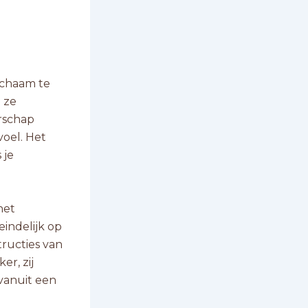
ichaam te
n ze
erschap
voel. Het
 je
het
indelijk op
tructies van
r, zij
vanuit een