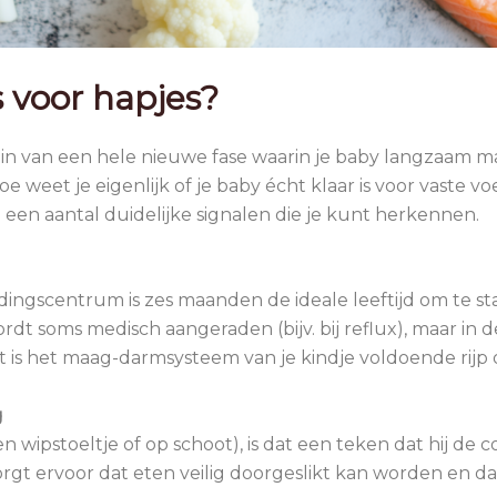
s voor hapjes?
egin van een hele nieuwe fase waarin je baby langzaam 
weet je eigenlijk of je baby écht klaar is voor vaste vo
jn een aantal duidelijke signalen die je kunt herkennen.
ngscentrum is zes maanden de ideale leeftijd om te st
dt soms medisch aangeraden (bijv. bij reflux), maar in d
s het maag-darmsysteem van je kindje voldoende rijp o
g
n wipstoeltje of op schoot), is dat een teken dat hij de c
rgt ervoor dat eten veilig doorgeslikt kan worden en dat 