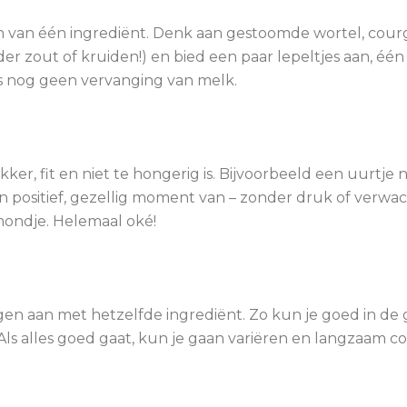
en van één ingrediënt. Denk aan gestoomde wortel, cou
r zout of kruiden!) en bied een paar lepeltjes aan, één
n is nog geen vervanging van melk.
r, fit en niet te hongerig is. Bijvoorbeeld een uurtje n
n positief, gezellig moment van – zonder druk of verwac
 mondje. Helemaal oké!
en aan met hetzelfde ingrediënt. Zo kun je goed in de
 Als alles goed gaat, kun je gaan variëren en langzaam c