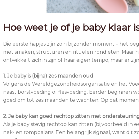
Hoe weet je of je baby klaar i
Die eerste hapjes zijn zo’n bijzonder moment – het b
met smaken, structuren en rituelen rond eten. Maar hoe 
ontwikkelt zich in zijn of haar eigen tempo, maar er zi
1. Je baby is (bijna) zes maanden oud
Volgens de Wereldgezondheidsorganisatie en het Voedi
naast borstvoeding of flesvoeding. Eerder beginnen wor
goed om tot zes maanden te wachten. Op dat moment i
2. Je baby kan goed rechtop zitten met ondersteunin
Als je baby stevig rechtop kan zitten (bijvoorbeeld in ee
nek- en rompbalans. Een belangrijk signaal, want dit zo