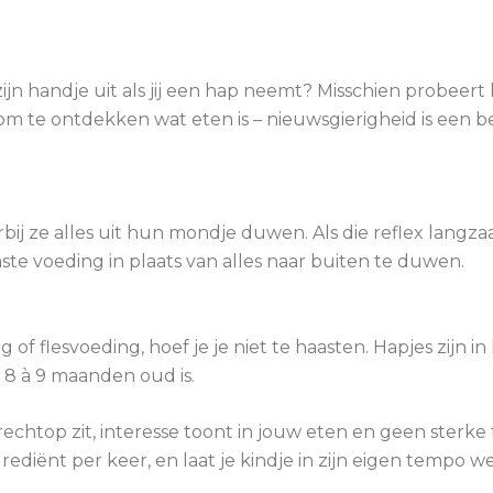
ijn handje uit als jij een hap neemt? Misschien probeert h
 om te ontdekken wat eten is – nieuwsgierigheid is een b
ij ze alles uit hun mondje duwen. Als die reflex langz
te voeding in plaats van alles naar buiten te duwen.
ng of flesvoeding, hoef je je niet te haasten. Hapjes zijn i
n 8 à 9 maanden oud is.
echtop zit, interesse toont in jouw eten en geen sterke
ediënt per keer, en laat je kindje in zijn eigen tempo 